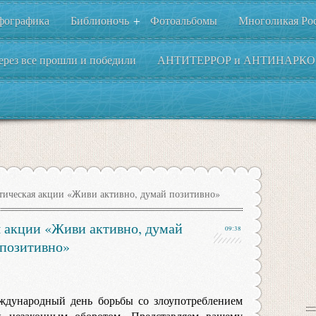
фографика
Библионочь
Фотоальбомы
Многоликая Ро
+
ерез все прошли и победили
АНТИТЕРРОР и АНТИНАРКО
ическая акции «Живи активно, думай позитивно»
 акции «Живи активно, думай
09:38
позитивно»
еждународный день борьбы со злоупотреблением