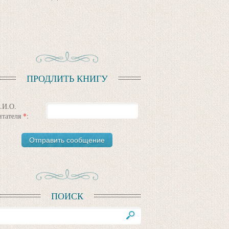
ПРОДЛИТЬ КНИГУ
.И.О.
итателя
*
:
ПОИСК