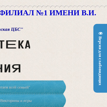
ИЛИАЛ №1 ИМЕНИ В.И.
пская ЦБС"
Версия для слабовидящих
таем всей семьей"
Викторины и игры