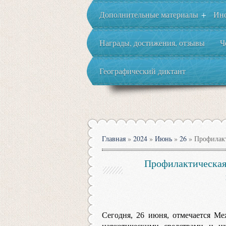
Дополнительные материалы
Ин
+
Награды, достижения, отзывы
Ч
Географический диктант
Главная
»
2024
»
Июнь
»
26
» Профилакт
Профилактическая
Сегодня, 26 июня, отмечается М