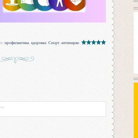
ги
:
профилактика
,
здоровье
,
Спорт
,
антинарко
,