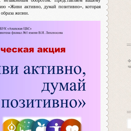
х незаконным оборотом. Представляем вашему
ю «Живи активно, думай позитивно», которая
 образа жизни.
Ф
ч