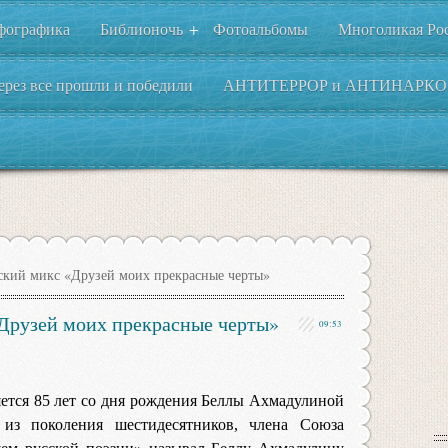
фографика
Библионочь
Фотоальбомы
Многоликая Ро
+
ерез все прошли и победили
АНТИТЕРРОР и АНТИНАРКО
ский микс «Друзей моих прекрасные черты»
Друзей моих прекрасные черты»
09:53
яется 85 лет со дня рождения Беллы Ахмадулиной
 из поколения шестидесятников, члена Союза