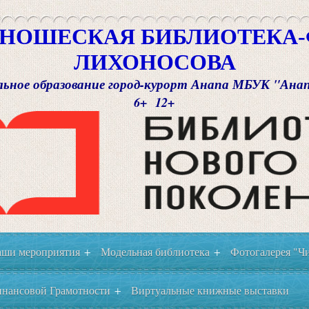
НОШЕСКАЯ БИБЛИОТЕКА-Ф
ЛИХОНОСОВА
ьное образование город-курорт Анапа МБУК "Ана
6+ 12+
ши мероприятия
Модельная библиотека
Фотогалерея "Чи
+
+
нансовой Грамотности
Виртуальные книжные выставки
+