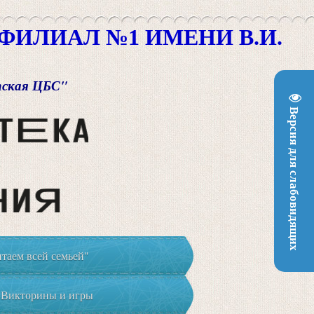
ИЛИАЛ №1 ИМЕНИ В.И.
пская ЦБС"
Версия для слабовидящих
таем всей семьей"
Викторины и игры