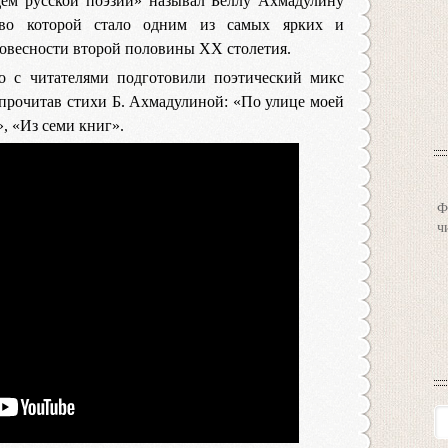
щем русской поэзии» называл Беллу Ахмадулину
тво которой стало одним из самых ярких и
ловесности второй половины ХХ столетия.
о с читателями подготовили поэтический микс
прочитав стихи Б. Ахмадулиной: «По улице моей
, «Из семи книг».
Ф
ч