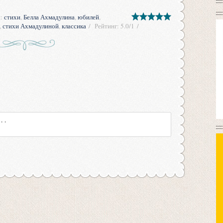
и
:
стихи
,
Белла Ахмадулина
,
юбилей
,
,
стихи Ахмадулиной
,
классика
Рейтинг
:
5.0
/
1