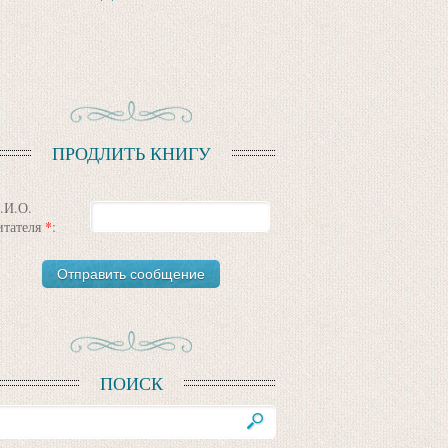
ПРОДЛИТЬ КНИГУ
.И.О.
итателя
*
:
ПОИСК