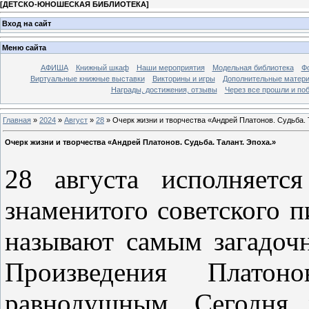
[
ДЕТСКО-ЮНОШЕСКАЯ БИБЛИОТЕКА
]
Вход на сайт
Меню сайта
АФИША
Книжный шкаф
Наши мероприятия
Модельная библиотека
Фо
Виртуальные книжные выставки
Викторины и игры
Дополнительные матер
Награды, достижения, отзывы
Через все прошли и по
Главная
»
2024
»
Август
»
28
» Очерк жизни и творчества «Андрей Платонов. Судьба. 
Очерк жизни и творчества «Андрей Платонов. Судьба. Талант. Эпоха.»
28 августа исполняетс
знаменитого советского п
называют самым загадоч
Произведения Платон
равнодушным. Сегодня 