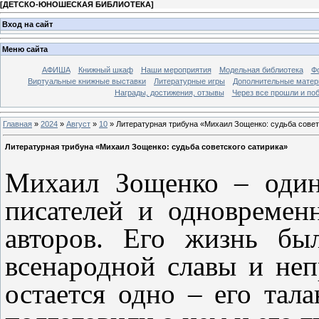
[
ДЕТСКО-ЮНОШЕСКАЯ БИБЛИОТЕКА
]
Вход на сайт
Меню сайта
АФИША
Книжный шкаф
Наши мероприятия
Модельная библиотека
Фо
Виртуальные книжные выставки
Литературные игры
Дополнительные мате
Награды, достижения, отзывы
Через все прошли и по
Главная
»
2024
»
Август
»
10
» Литературная трибуна «Михаил Зощенко: судьба совет
Литературная трибуна «Михаил Зощенко: судьба советского сатирика»
Михаил Зощенко – один
писателей и одновремен
авторов. Его жизнь бы
всенародной славы и неп
остается одно – его тал