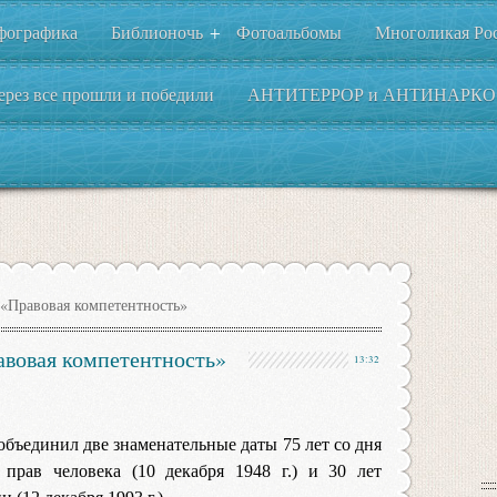
фографика
Библионочь
Фотоальбомы
Многоликая Ро
+
ерез все прошли и победили
АНТИТЕРРОР и АНТИНАРКО
«Правовая компетентность»
авовая компетентность»
13:32
объединил две знаменательные даты 75 лет со дня
прав человека (10 декабря 1948 г.) и 30 лет