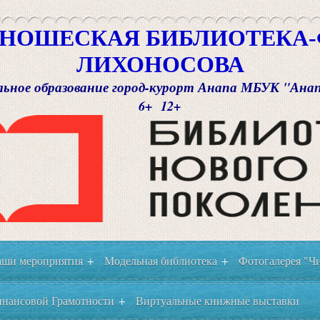
НОШЕСКАЯ БИБЛИОТЕКА-Ф
ЛИХОНОСОВА
ьное образование город-курорт Анапа МБУК "Ана
6+ 12+
ши мероприятия
Модельная библиотека
Фотогалерея "Чи
+
+
нансовой Грамотности
Виртуальные книжные выставки
+