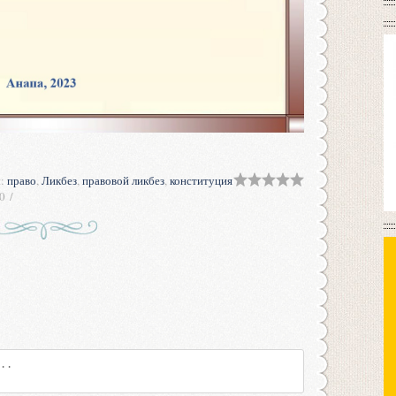
и
:
право
,
Ликбез
,
правовой ликбез
,
конституция
0