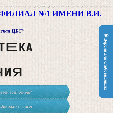
ИЛИАЛ №1 ИМЕНИ В.И.
пская ЦБС"
Версия для слабовидящих
таем всей семьей"
Викторины и игры