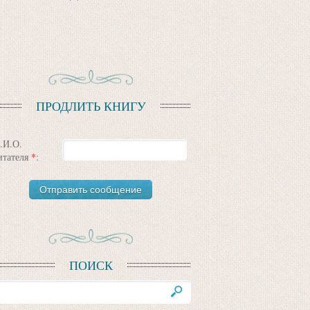
ПРОДЛИТЬ КНИГУ
.И.О.
итателя
*
:
ПОИСК