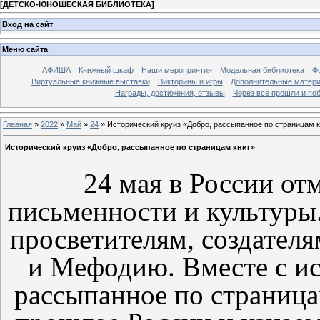
[
ДЕТСКО-ЮНОШЕСКАЯ БИБЛИОТЕКА
]
Вход на сайт
Меню сайта
АФИША
Книжный шкаф
Наши мероприятия
Модельная библиотека
Фо
Виртуальные книжные выставки
Викторины и игры
Дополнительные матер
Награды, достижения, отзывы
Через все прошли и по
Главная
»
2022
»
Май
»
24
» Исторический круиз «Добро, рассыпанное по страницам к
Исторический круиз «Добро, рассыпанное по страницам книг»
24 мая в России от
письменности и культуры
просветителям, создателя
и Мефодию. Вместе с и
рассыпанное по страница