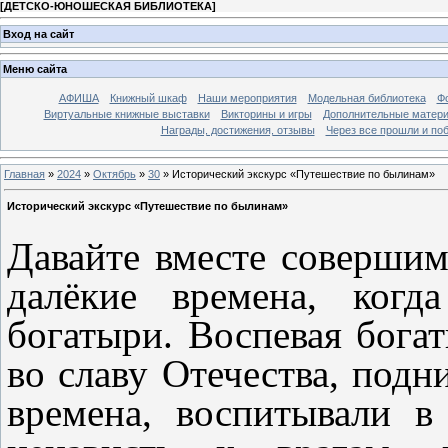
[
ДЕТСКО-ЮНОШЕСКАЯ БИБЛИОТЕКА
]
Вход на сайт
Меню сайта
АФИША
Книжный шкаф
Наши мероприятия
Модельная библиотека
Фо
Виртуальные книжные выставки
Викторины и игры
Дополнительные матер
Награды, достижения, отзывы
Через все прошли и по
Главная
»
2024
»
Октябрь
»
30
» Исторический экскурс «Путешествие по былинам»
Исторический экскурс «Путешествие по былинам»
Давайте вместе совершим
далёкие времена, когд
богатыри. Воспевая бога
во славу Отечества, под
времена, воспитывали 