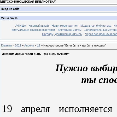
[
ДЕТСКО-ЮНОШЕСКАЯ БИБЛИОТЕКА
]
Вход на сайт
Меню сайта
АФИША
Книжный шкаф
Наши мероприятия
Модельная библиотека
Фо
Виртуальные книжные выставки
Викторины и игры
Дополнительные матер
Награды, достижения, отзывы
Через все прошли и по
Главная
»
2022
»
Апрель
»
19
» Информ-досье "Если быть - так быть лучшим"
Информ-досье "Если быть - так быть лучшим"
Нужно выбир
ты спос
19 апреля исполняетс