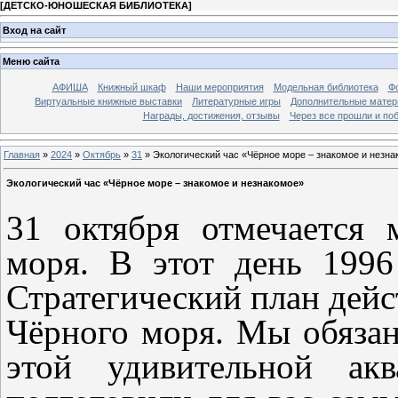
[
ДЕТСКО-ЮНОШЕСКАЯ БИБЛИОТЕКА
]
Вход на сайт
Меню сайта
АФИША
Книжный шкаф
Наши мероприятия
Модельная библиотека
Фо
Виртуальные книжные выставки
Литературные игры
Дополнительные мате
Награды, достижения, отзывы
Через все прошли и по
Главная
»
2024
»
Октябрь
»
31
» Экологический час «Чёрное море – знакомое и незн
Экологический час «Чёрное море – знакомое и незнакомое»
31 октября отмечается
моря. В этот день 1996
Стратегический план дейс
Чёрного моря. Мы обязан
этой удивительной акв