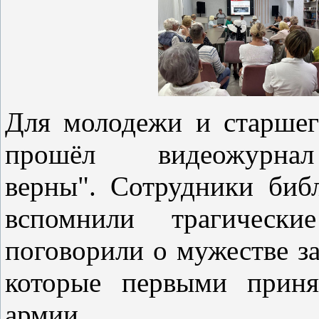
Для молодежи и старшег
прошёл видеожур
верны". Сотрудники биб
вспомнили трагическ
поговорили о мужестве з
которые первыми приня
армии.