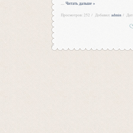
...
Читать дальше »
Просмотров:
252
Добавил:
admin
Дат