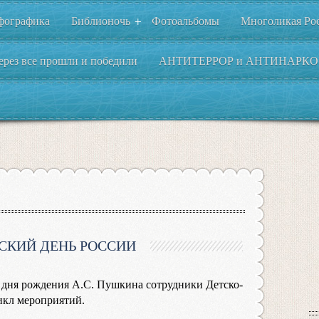
фографика
Библионочь
Фотоальбомы
Многоликая Ро
+
ерез все прошли и победили
АНТИТЕРРОР и АНТИНАРКО
КИЙ ДЕНЬ РОССИИ
о дня рождения А.С. Пушкина сотрудники Детско-
икл мероприятий.