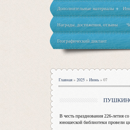
Дополнительные материалы
Ин
+
Награды, достижения, отзывы
Ч
Географический диктант
Главная
»
2025
»
Июнь
»
07
ПУШКИНС
В честь празднования 226-летия с
юношеской библиотеки провели ц