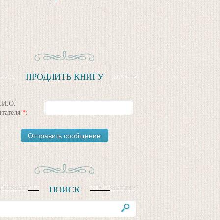
ПРОДЛИТЬ КНИГУ
.И.О.
итателя
*
:
ПОИСК