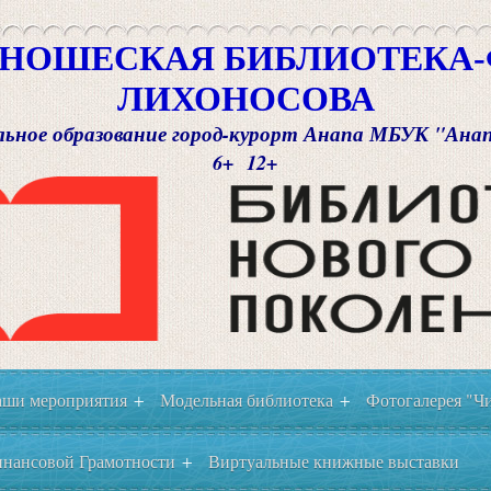
НОШЕСКАЯ БИБЛИОТЕКА-Ф
ЛИХОНОСОВА
ьное образование город-курорт Анапа МБУК "Ана
6+ 12+
ши мероприятия
Модельная библиотека
Фотогалерея "Чи
+
+
нансовой Грамотности
Виртуальные книжные выставки
+