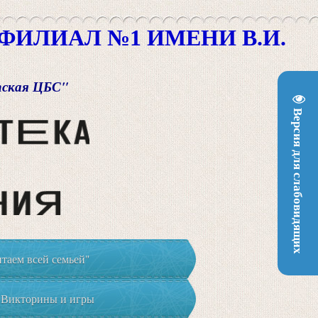
ИЛИАЛ №1 ИМЕНИ В.И.
пская ЦБС"
Версия для слабовидящих
таем всей семьей"
Викторины и игры