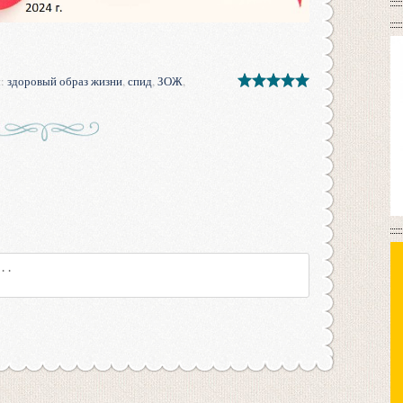
и
:
здоровый образ жизни
,
спид
,
ЗОЖ
,