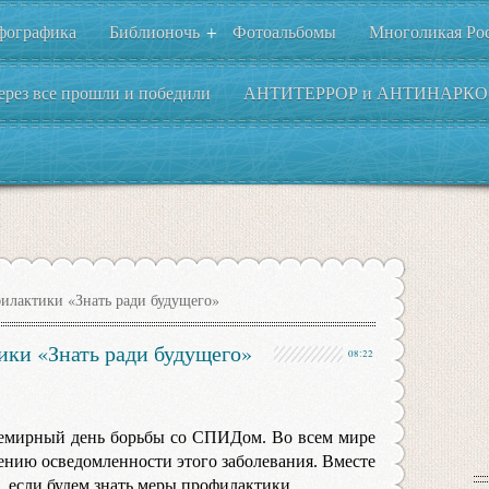
фографика
Библионочь
Фотоальбомы
Многоликая Ро
+
ерез все прошли и победили
АНТИТЕРРОР и АНТИНАРКО
илактики «Знать ради будущего»
ики «Знать ради будущего»
08:22
семирный день борьбы со СПИДом. Во всем мире
нию осведомленности этого заболевания. Вместе
 если будем знать меры профилактики.