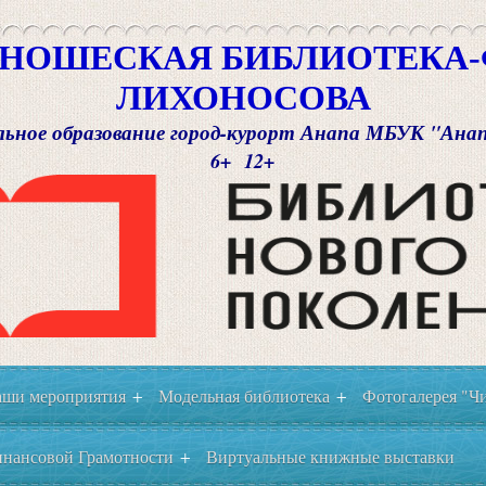
НОШЕСКАЯ БИБЛИОТЕКА-Ф
ЛИХОНОСОВА
ьное образование город-курорт Анапа МБУК "Ана
6+ 12+
ши мероприятия
Модельная библиотека
Фотогалерея "Чи
+
+
нансовой Грамотности
Виртуальные книжные выставки
+