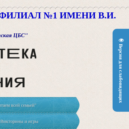
ИЛИАЛ №1 ИМЕНИ В.И.
пская ЦБС"
Версия для слабовидящих
таем всей семьей"
Викторины и игры