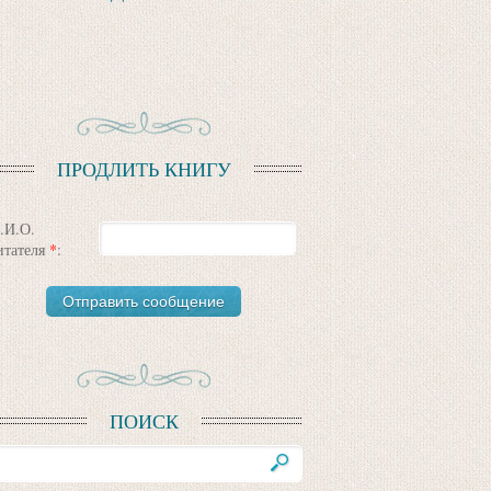
ПРОДЛИТЬ КНИГУ
.И.О.
итателя
*
:
ПОИСК