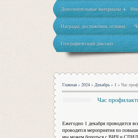
Дополнительные материалы
Ин
+
Награды, достижения, отзывы
Ч
Географический диктант
Главная
»
2024
»
Декабрь
»
1
» Час проф
Час профилакт
Ежегодно 1 декабря проводится в
проводятся мероприятия по повыше
мы можем бороться с ВИЧ и СПИД,