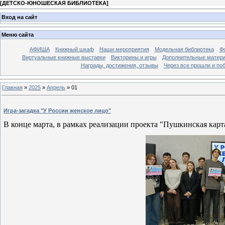
[
ДЕТСКО-ЮНОШЕСКАЯ БИБЛИОТЕКА
]
Вход на сайт
Меню сайта
АФИША
Книжный шкаф
Наши мероприятия
Модельная библиотека
Фо
Виртуальные книжные выставки
Викторины и игры
Дополнительные матер
Награды, достижения, отзывы
Через все прошли и по
Главная
»
2025
»
Апрель
»
01
Игра-загадка "У России женское лицо"
В конце марта, в рамках реализации проекта "Пушкинская карт