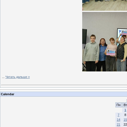
...
Читать дальше »
Calendar
Пн
Вт
1
7
8
14
15
21
22