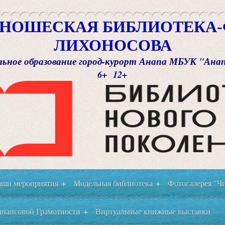
НОШЕСКАЯ БИБЛИОТЕКА-Ф
ЛИХОНОСОВА
ьное образование город-курорт Анапа МБУК "Ана
6+ 12+
ши мероприятия
Модельная библиотека
Фотогалерея "Чи
+
+
нансовой Грамотности
Виртуальные книжные выставки
+