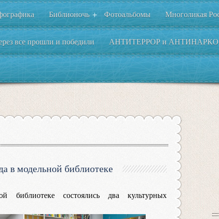
фографика
Библионочь
Фотоальбомы
Многоликая Ро
+
ерез все прошли и победили
АНТИТЕРРОР и АНТИНАРКО
да в модельной библиотеке
ой библиотеке состоялись два культурных