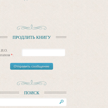
ПРОДЛИТЬ КНИГУ
.И.О.
итателя
*
:
ПОИСК