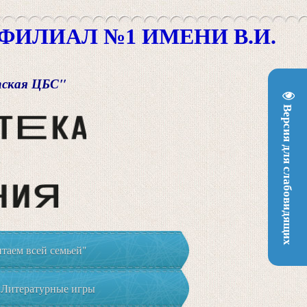
ИЛИАЛ №1 ИМЕНИ В.И.
пская ЦБС"
Версия для слабовидящих
таем всей семьей"
Литературные игры