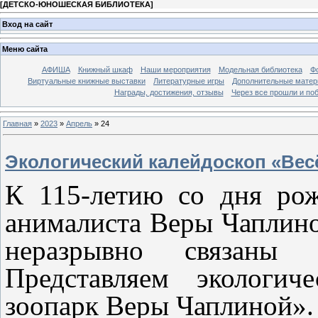
[
ДЕТСКО-ЮНОШЕСКАЯ БИБЛИОТЕКА
]
Вход на сайт
Меню сайта
АФИША
Книжный шкаф
Наши мероприятия
Модельная библиотека
Фо
Виртуальные книжные выставки
Литературные игры
Дополнительные мате
Награды, достижения, отзывы
Через все прошли и по
Главная
»
2023
»
Апрель
»
24
Экологический калейдоскоп «Ве
К 115-летию со дня рож
анималиста Веры Чаплино
неразрывно связаны 
Представляем экологич
зоопарк Веры Чаплиной».