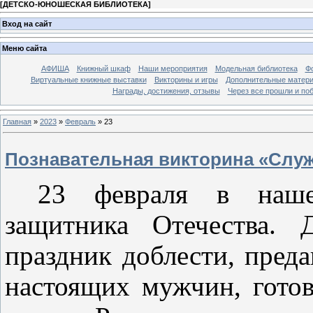
[
ДЕТСКО-ЮНОШЕСКАЯ БИБЛИОТЕКА
]
Вход на сайт
Меню сайта
АФИША
Книжный шкаф
Наши мероприятия
Модельная библиотека
Фо
Виртуальные книжные выставки
Викторины и игры
Дополнительные матер
Награды, достижения, отзывы
Через все прошли и по
Главная
»
2023
»
Февраль
»
23
Познавательная викторина «Служ
23 февраля в наше
защитника Отечества.
праздник доблести, преда
настоящих мужчин, гото