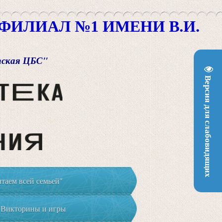
ИЛИАЛ №1 ИМЕНИ В.И.
пская ЦБС"
Версия для слабовидящих
таем всей семьей"
Викторины и игры