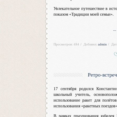
Увлекательное путешествие в исто
показом «Традиции моей семьи».
..
Просмотров:
484
Добавил:
admin
Дат
Ретро-встреч
17 сентября родился Константи
школьный учитель, основополож
использование ракет для полёто
использования «ракетных поездов»
В рамках празднования юбилея 