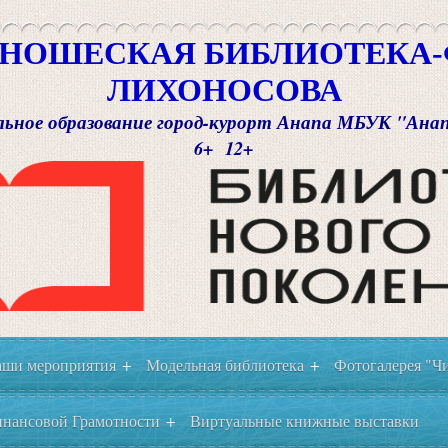
НОШЕСКАЯ БИБЛИОТЕКА-Ф
ЛИХОНОСОВА
ьное образование город-курорт Анапа МБУК "Ана
6+ 12+
ши мероприятия
Модельная библиотека
Фотогалерея "Чи
+
+
нансовой Грамотности
Виртуальные книжные выставки
+