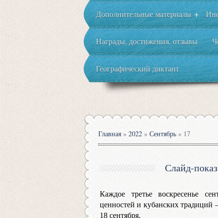
Дополнительные материалы
Ин
+
Награды, достижения, отзывы
Ч
Географический диктант
Главная
»
2022
»
Сентябрь
»
17
Слайд-показ
Каждое третье воскресенье сен
ценностей и кубанских традиций –
18 сентября.