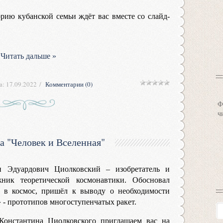
рию кубанской семьи ждёт вас вместе со слайд-
.
Читать дальше »
а:
17.09.2022
Комментарии (0)
Ф
ч
а "Человек и Вселенная"
н Эдуардович Циолковский – изобретатель и
ник теоретической космонавтики. Обосновал
в в космос, пришёл к выводу о необходимости
 - прототипов многоступенчатых ракет.
Константина Циолковского приглашаем вас на