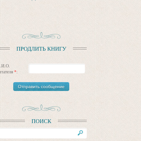
ПРОДЛИТЬ КНИГУ
.И.О.
итателя
*
:
ПОИСК