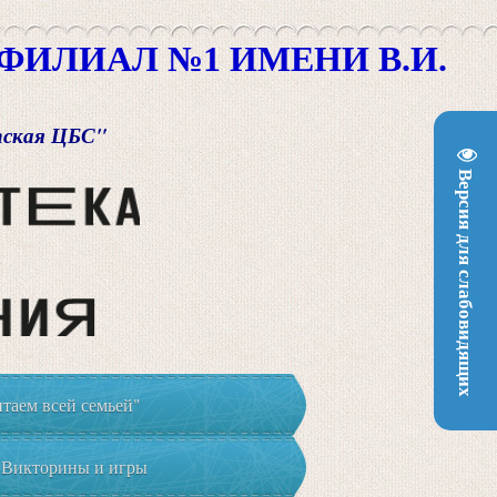
ИЛИАЛ №1 ИМЕНИ В.И.
пская ЦБС"
Версия для слабовидящих
таем всей семьей"
Викторины и игры