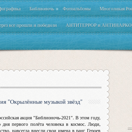
фографика
Библионочь
Фотоальбомы
Многоликая Ро
+
ерез все прошли и победили
АНТИТЕРРОР и АНТИНАРКО
сия "Окрылённые музыкой звёзд"
оссийская акция "Библионочь-2021". В этом году,
о дня первого полёта человека в космос. Люди,
тво, навсегда внесли свои имена в ранг Героев