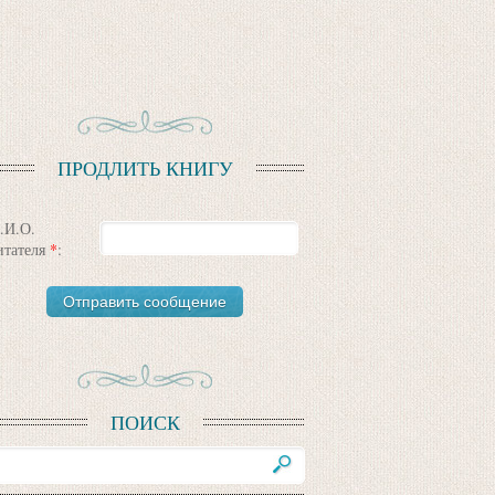
ПРОДЛИТЬ КНИГУ
.И.О.
итателя
*
:
ПОИСК