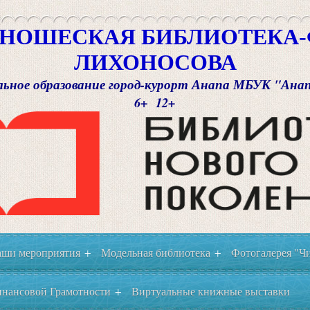
НОШЕСКАЯ БИБЛИОТЕКА-Ф
ЛИХОНОСОВА
ьное образование город-курорт Анапа МБУК "Ана
6+ 12+
ши мероприятия
Модельная библиотека
Фотогалерея "Чи
+
+
нансовой Грамотности
Виртуальные книжные выставки
+