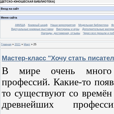
[
ДЕТСКО-ЮНОШЕСКАЯ БИБЛИОТЕКА
]
Вход на сайт
Меню сайта
АФИША
Книжный шкаф
Наши мероприятия
Модельная библиотека
Фо
Виртуальные книжные выставки
Викторины и игры
Дополнительные матер
Награды, достижения, отзывы
Через все прошли и по
Главная
»
2021
»
Март
»
25
Мастер-класс "Хочу стать писате
В мире очень много 
профессий. Какие-то появ
то существуют со времён
древнейших професси