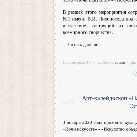
В рамках этого мероприятия сот
№1 имени В.И. Лихоносова подго
искусство», состоящий из пят
всемирного творчества.
...
Читать дальше »
Просмотров:
470
Добавил:
admin
Дат
Арт-калейдоскоп «Па
"Эс
3 ноября 2020 года проходит культ
«Ночи искусств» - «Искусство объе