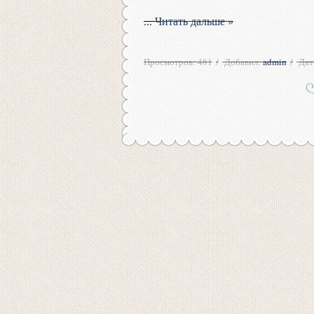
...
Читать дальше »
Просмотров:
481
Добавил:
admin
Дат