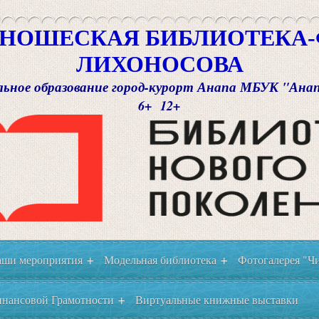
НОШЕСКАЯ БИБЛИОТЕКА-Ф
ЛИХОНОСОВА
ьное образование город-курорт Анапа МБУК "Ана
6+ 12+
ши мероприятия
Модельная библиотека
Фотогалерея "Чи
+
+
нансовой Грамотности
Виртуальные книжные выставки
+