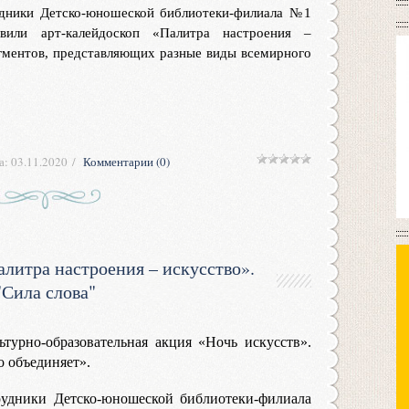
удники Детско-юношеской библиотеки-филиала №1
вили арт-калейдоскоп «Палитра настроения –
агментов, представляющих разные виды всемирного
а:
03.11.2020
Комментарии (0)
литра настроения – искусство».
"Сила слова"
ьтурно-образовательная акция «Ночь искусств».
о объединяет».
рудники Детско-юношеской библиотеки-филиала