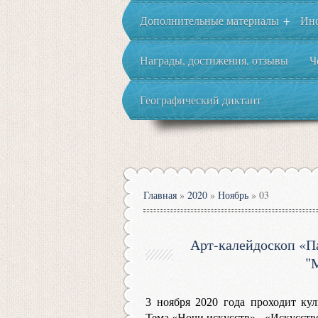
Дополнительные материалы
Ин
+
Награды, достижения, отзывы
Ч
Географический диктант
Главная
»
2020
»
Ноябрь
»
03
Арт-калейдоскоп «Па
"
3 ноября 2020 года проходит кул
Тема «Ночи искусств» - «Искусств