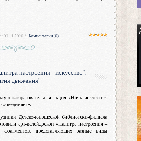
а:
03.11.2020
Комментарии (0)
литра настроения - искусство".
гия движения"
ьтурно-образовательная акция «Ночь искусств».
о объединяет».
рудники Детско-юношеской библиотеки-филиала
товили арт-калейдоскоп «Палитра настроения –
и фрагментов, представляющих разные виды