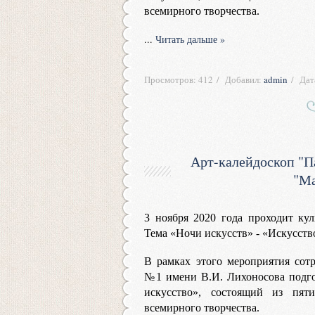
всемирного творчества.
...
Читать дальше »
Просмотров:
412
Добавил:
admin
Дат
Арт-калейдоскоп "Па
"Ма
3 ноября 2020 года проходит кул
Тема «Ночи искусств» - «Искусств
В рамках этого мероприятия сот
№1 имени В.И. Лихоносова подго
искусство», состоящий из пят
всемирного творчества.