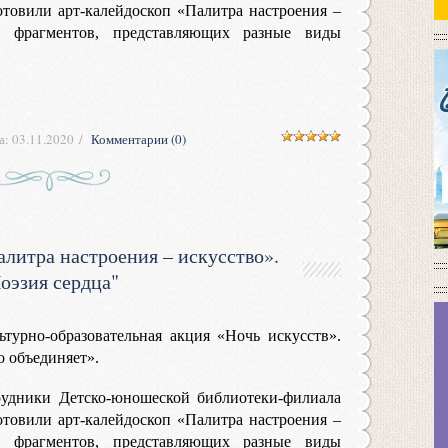
товили арт-калейдоскоп «Палитра настроения –
и фрагментов, представляющих разные виды
а:
03.11.2020
Комментарии (0)
литра настроения – искусство».
оэзия сердца"
ьтурно-образовательная акция «Ночь искусств».
о объединяет».
рудники Детско-юношеской библиотеки-филиала
товили арт-калейдоскоп «Палитра настроения –
и фрагментов, представляющих разные виды