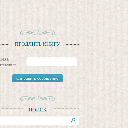
ПРОДЛИТЬ КНИГУ
.И.О.
итателя
*
:
ПОИСК