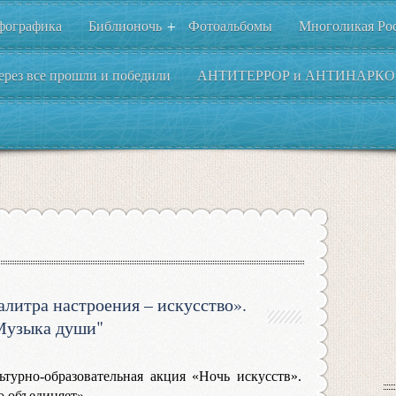
фографика
Библионочь
Фотоальбомы
Многоликая Ро
+
ерез все прошли и победили
АНТИТЕРРОР и АНТИНАРКО
литра настроения – искусство».
Музыка души"
ьтурно-образовательная акция «Ночь искусств».
о объединяет».