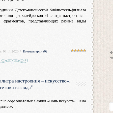
рудники Детско-юношеской библиотеки-филиала
товили арт-калейдоскоп «Палитра настроения –
и фрагментов, представляющих разные виды
а:
03.11.2020
Комментарии (0)
Ф
ч
литра настроения – искусство».
тетика взгляда"
урно-образовательная акция «Ночь искусств». Тема
диняет».