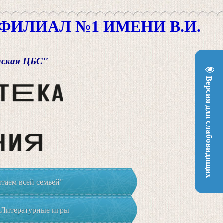
ИЛИАЛ №1 ИМЕНИ В.И.
пская ЦБС"
Версия для слабовидящих
таем всей семьей"
Литературные игры