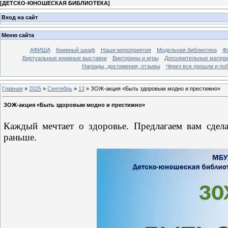
[
ДЕТСКО-ЮНОШЕСКАЯ БИБЛИОТЕКА
]
Вход на сайт
Меню сайта
АФИША
Книжный шкаф
Наши мероприятия
Модельная библиотека
Фо
Виртуальные книжные выставки
Викторины и игры
Дополнительные матер
Награды, достижения, отзывы
Через все прошли и по
Главная
»
2025
»
Сентябрь
»
13
» ЗОЖ-акция «Быть здоровым модно и престижно»
ЗОЖ-акция «Быть здоровым модно и престижно»
Каждый мечтает о здоровье. Предлагаем вам сдела
раньше.