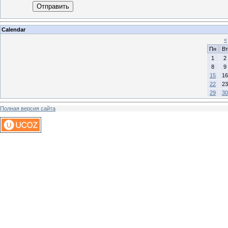
Отправить
Calendar
«
Пн
Вт
1
2
8
9
15
16
22
23
29
30
Полная версия сайта