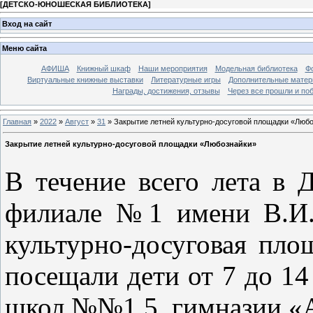
[
ДЕТСКО-ЮНОШЕСКАЯ БИБЛИОТЕКА
]
Вход на сайт
Меню сайта
АФИША
Книжный шкаф
Наши мероприятия
Модельная библиотека
Фо
Виртуальные книжные выставки
Литературные игры
Дополнительные мате
Награды, достижения, отзывы
Через все прошли и по
Главная
»
2022
»
Август
»
31
» Закрытие летней культурно-досуговой площадки «Люб
Закрытие летней культурно-досуговой площадки «Любознайки»
В течение всего лета в 
филиале №1 имени В.И. 
культурно-досуговая пл
посещали дети от 7 до 14
школ №№1,5, гимназии «А