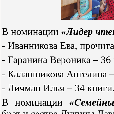
В номинации
«Лидер чт
- Иванникова Ева, прочита
- Гаранина Вероника – 36 
- Калашникова Ангелина –
- Личман Илья – 34 книги
В номинации
«Семейны
брат и сестра Дукины Дав