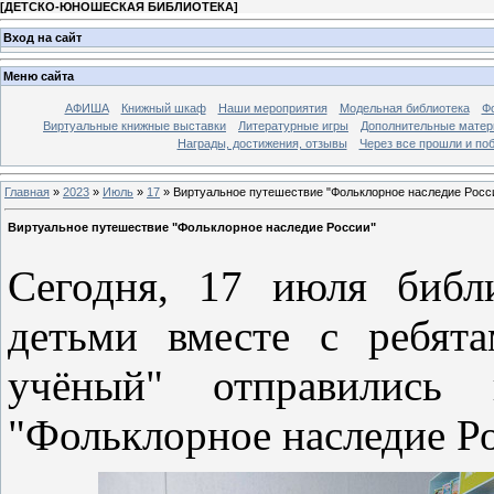
[
ДЕТСКО-ЮНОШЕСКАЯ БИБЛИОТЕКА
]
Вход на сайт
Меню сайта
АФИША
Книжный шкаф
Наши мероприятия
Модельная библиотека
Фо
Виртуальные книжные выставки
Литературные игры
Дополнительные мате
Награды, достижения, отзывы
Через все прошли и по
Главная
»
2023
»
Июль
»
17
» Виртуальное путешествие "Фольклорное наследие Росс
Виртуальное путешествие "Фольклорное наследие России"
Сегодня, 17 июля библ
детьми вместе с ребят
учёный" отправились 
"Фольклорное наследие Ро