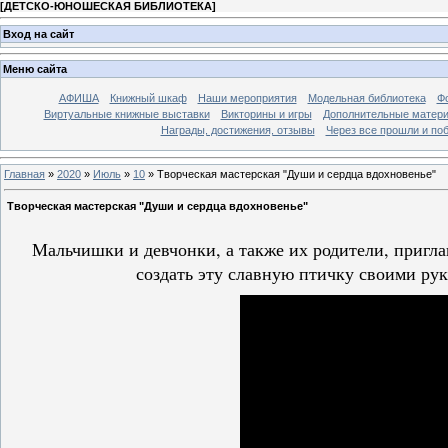
[
ДЕТСКО-ЮНОШЕСКАЯ БИБЛИОТЕКА
]
Вход на сайт
Меню сайта
АФИША
Книжный шкаф
Наши мероприятия
Модельная библиотека
Фо
Виртуальные книжные выставки
Викторины и игры
Дополнительные матер
Награды, достижения, отзывы
Через все прошли и по
Главная
»
2020
»
Июль
»
10
» Творческая мастерская "Души и сердца вдохновенье"
Творческая мастерская "Души и сердца вдохновенье"
Мальчишки и девчонки, а также их родители, пригла
создать эту славную птичку своими ру