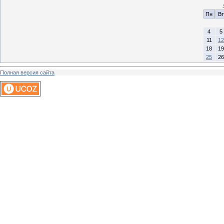
Пн
Вт
4
5
11
12
18
19
25
26
Полная версия сайта