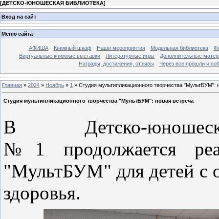
[
ДЕТСКО-ЮНОШЕСКАЯ БИБЛИОТЕКА
]
Вход на сайт
Меню сайта
АФИША
Книжный шкаф
Наши мероприятия
Модельная библиотека
Фо
Виртуальные книжные выставки
Литературные игры
Дополнительные мате
Награды, достижения, отзывы
Через все прошли и по
Главная
»
2024
»
Ноябрь
»
1
» Студия мультипликационного творчества "МультБУМ": 
Студия мультипликационного творчества "МультБУМ": новая встреча
В Детско-юношеск
№1 продолжается реал
"МультБУМ" для детей с
здоровья.