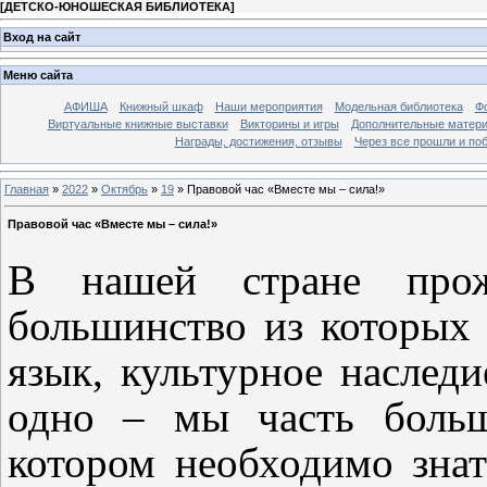
[
ДЕТСКО-ЮНОШЕСКАЯ БИБЛИОТЕКА
]
Вход на сайт
Меню сайта
АФИША
Книжный шкаф
Наши мероприятия
Модельная библиотека
Фо
Виртуальные книжные выставки
Викторины и игры
Дополнительные матер
Награды, достижения, отзывы
Через все прошли и по
Главная
»
2022
»
Октябрь
»
19
» Правовой час «Вместе мы – сила!»
Правовой час «Вместе мы – сила!»
В нашей стране прож
большинство из которых 
язык, культурное наследи
одно – мы часть больш
котором необходимо знат