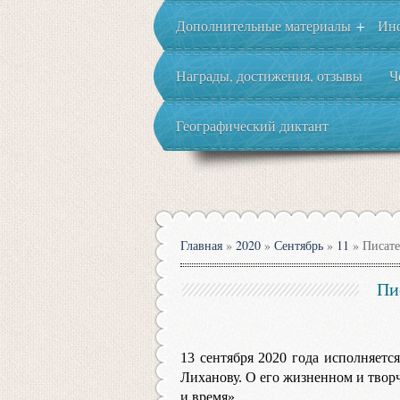
Дополнительные материалы
Ин
+
Награды, достижения, отзывы
Ч
Географический диктант
Главная
»
2020
»
Сентябрь
»
11
» Писате
Пи
13 сентября 2020 года исполняетс
Лиханову. О его жизненном и твор
и время».