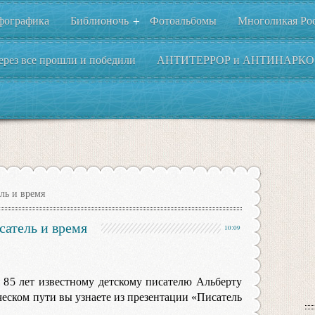
фографика
Библионочь
Фотоальбомы
Многоликая Ро
+
ерез все прошли и победили
АНТИТЕРРОР и АНТИНАРКО
ль и время
сатель и время
10:09
я 85 лет известному детскому писателю Альберту
ческом пути вы узнаете из презентации «Писатель