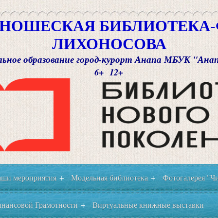
НОШЕСКАЯ БИБЛИОТЕКА-Ф
ЛИХОНОСОВА
ьное образование город-курорт Анапа МБУК "Ана
6+ 12+
ши мероприятия
Модельная библиотека
Фотогалерея "Чи
+
+
нансовой Грамотности
Виртуальные книжные выставки
+