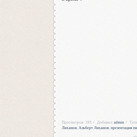
Просмотров
:
385
Добавил
:
admin
Тег
Лиханов
,
Альберт Лиханов
,
презентация п