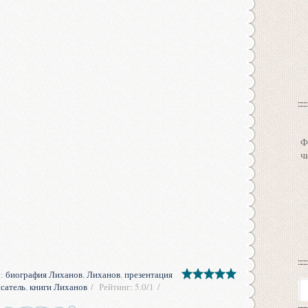
Ф
ч
и
:
биография Лиханов
,
Лиханов
,
презентация
исатель
,
книги Лиханов
Рейтинг
:
5.0
/
1