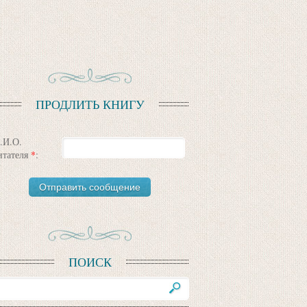
ПРОДЛИТЬ КНИГУ
.И.О.
итателя
*
:
ПОИСК