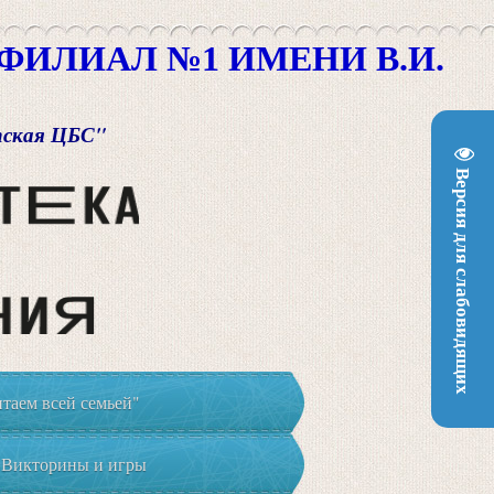
ИЛИАЛ №1 ИМЕНИ В.И.
пская ЦБС"
Версия для слабовидящих
таем всей семьей"
Викторины и игры