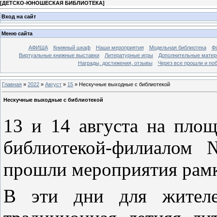
[
ДЕТСКО-ЮНОШЕСКАЯ БИБЛИОТЕКА
]
Вход на сайт
Меню сайта
АФИША
Книжный шкаф
Наши мероприятия
Модельная библиотека
Фо
Виртуальные книжные выставки
Литературные игры
Дополнительные мате
Награды, достижения, отзывы
Через все прошли и по
Главная
»
2022
»
Август
»
15
» Нескучные выходные с библиотекой
Нескучные выходные с библиотекой
13 и 14 августа на пло
библиотекой-филиалом
прошли мероприятия рам
В эти дни для жителе