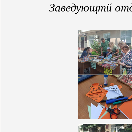
Заведующтй отд