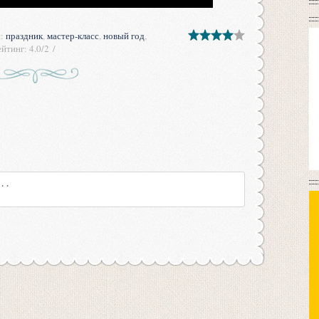
и
:
праздник
,
мастер-класс
,
новый год
,
ейтинг
:
4.0
/
2