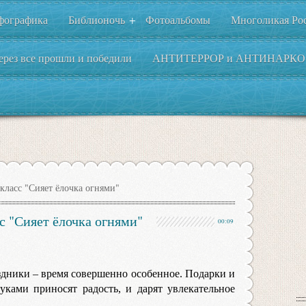
фографика
Библионочь
Фотоальбомы
Многоликая Ро
+
ерез все прошли и победили
АНТИТЕРРОР и АНТИНАРКО
класс "Сияет ёлочка огнями"
с "Сияет ёлочка огнями"
00:09
дники – время совершенно особенное. Подарки и
ками приносят радость, и дарят увлекательное