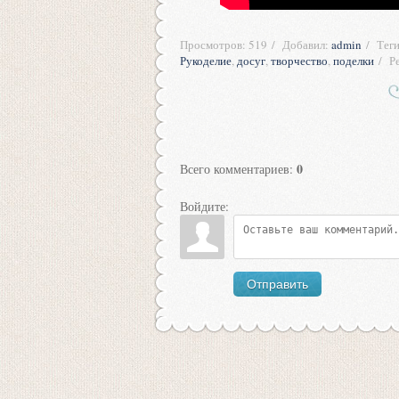
Просмотров
:
519
Добавил
:
admin
Тег
Рукоделие
,
досуг
,
творчество
,
поделки
Р
0
Всего комментариев
:
Войдите:
Отправить