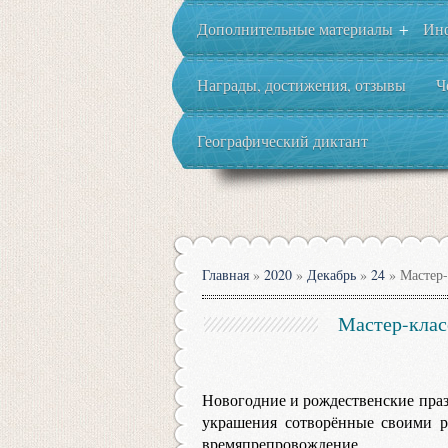
Дополнительные материалы
Ин
+
Награды, достижения, отзывы
Ч
Географический диктант
Главная
»
2020
»
Декабрь
»
24
» Мастер-
Мастер-клас
Новогодние и рождественские праз
украшения сотворённые своими ру
времяпрепровождение.