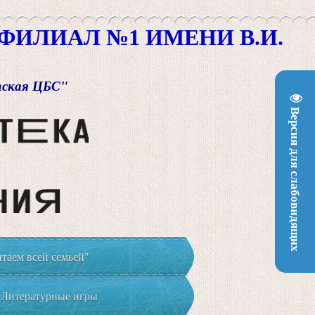
ИЛИАЛ №1 ИМЕНИ В.И.
пская ЦБС"
Версия для слабовидящих
таем всей семьей"
Литературные игры