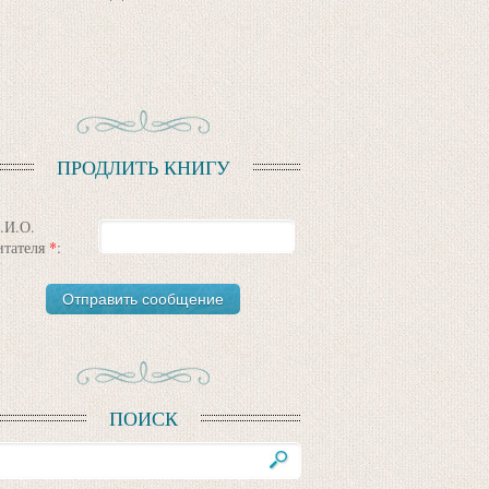
ПРОДЛИТЬ КНИГУ
.И.О.
итателя
*
:
ПОИСК