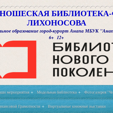
НОШЕСКАЯ БИБЛИОТЕКА-Ф
ЛИХОНОСОВА
ьное образование город-курорт Анапа МБУК "Ана
6+ 12+
ши мероприятия
Модельная библиотека
Фотогалерея "Чи
+
+
нансовой Грамотности
Виртуальные книжные выставки
+