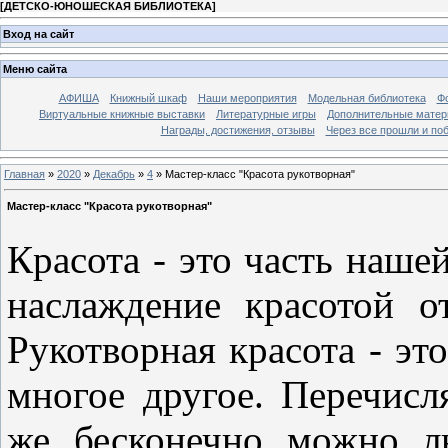
[
ДЕТСКО-ЮНОШЕСКАЯ БИБЛИОТЕКА
]
Вход на сайт
Меню сайта
АФИША
Книжный шкаф
Наши мероприятия
Модельная библиотека
Фо
Виртуальные книжные выставки
Литературные игры
Дополнительные мате
Награды, достижения, отзывы
Через все прошли и по
Главная
»
2020
»
Декабрь
»
4
» Мастер-класс "Красота рукотворная"
Мастер-класс "Красота рукотворная"
Красота - это часть наш
наслаждение красотой от
Рукотворная красота - эт
многое другое. Перечисл
же бесконечно можно л