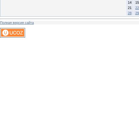
14
15
21
22
28
29
Полная версия сайта