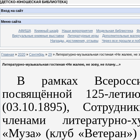
[
ДЕТСКО-ЮНОШЕСКАЯ БИБЛИОТЕКА
]
Вход на сайт
Меню сайта
АФИША
Книжный шкаф
Наши мероприятия
Модельная библиотека
Фо
Виртуальные книжные выставки
Литературные игры
Дополнительные мате
Награды, достижения, отзывы
Через все прошли и по
Главная
»
2020
»
Сентябрь
»
29
» Литературно-музыкальная гостиная «Не жалею, не 
Литературно-музыкальная гостиная «Не жалею, не зову, не плачу…»
В рамках Всеросси
посвящённой 125-лет
(03.10.1895), Сотрудн
членами литературно-х
«Муза» (клуб «Ветеран») 