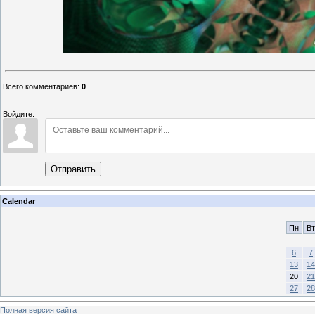
Всего комментариев
:
0
Войдите:
Отправить
Calendar
Пн
Вт
6
7
13
14
20
21
27
28
Полная версия сайта