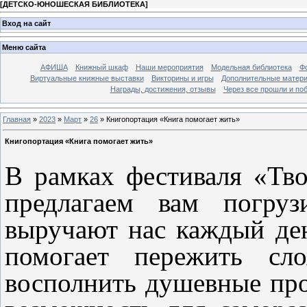
[
ДЕТСКО-ЮНОШЕСКАЯ БИБЛИОТЕКА
]
Вход на сайт
Меню сайта
АФИША
Книжный шкаф
Наши мероприятия
Модельная библиотека
Фо
Виртуальные книжные выставки
Викторины и игры
Дополнительные матер
Награды, достижения, отзывы
Через все прошли и по
Главная
»
2023
»
Март
»
26
» Книгопортация «Книга помогает жить»
Книгопортация «Книга помогает жить»
В рамках фестиваля «Тво
предлагаем вам погруз
выручают нас каждый ден
помогает пережить сл
восполнить душевные про