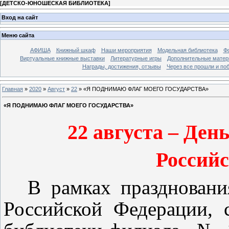
[
ДЕТСКО-ЮНОШЕСКАЯ БИБЛИОТЕКА
]
Вход на сайт
Меню сайта
АФИША
Книжный шкаф
Наши мероприятия
Модельная библиотека
Фо
Виртуальные книжные выставки
Литературные игры
Дополнительные мате
Награды, достижения, отзывы
Через все прошли и по
Главная
»
2020
»
Август
»
22
» «Я ПОДНИМАЮ ФЛАГ МОЕГО ГОСУДАРСТВА»
«Я ПОДНИМАЮ ФЛАГ МОЕГО ГОСУДАРСТВА»
22 августа – Ден
Россий
В рамках праздновани
Российской Федерации, 