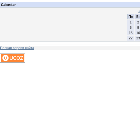
Calendar
Пн
Вт
1
2
8
9
15
16
22
23
Полная версия сайта