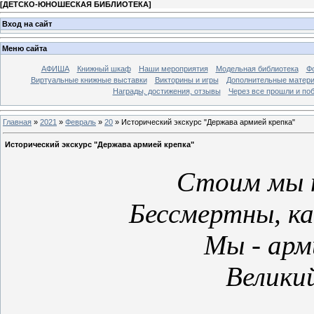
[
ДЕТСКО-ЮНОШЕСКАЯ БИБЛИОТЕКА
]
Вход на сайт
Меню сайта
АФИША
Книжный шкаф
Наши мероприятия
Модельная библиотека
Фо
Виртуальные книжные выставки
Викторины и игры
Дополнительные матер
Награды, достижения, отзывы
Через все прошли и по
Главная
»
2021
»
Февраль
»
20
» Исторический экскурс "Держава армией крепка"
Исторический экскурс "Держава армией крепка"
Стоим мы н
Бессмертны, ка
Мы - арм
Велики