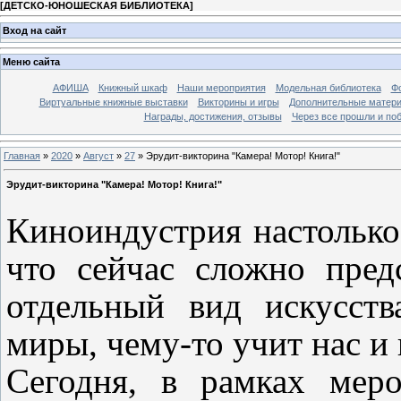
[
ДЕТСКО-ЮНОШЕСКАЯ БИБЛИОТЕКА
]
Вход на сайт
Меню сайта
АФИША
Книжный шкаф
Наши мероприятия
Модельная библиотека
Фо
Виртуальные книжные выставки
Викторины и игры
Дополнительные матер
Награды, достижения, отзывы
Через все прошли и по
Главная
»
2020
»
Август
»
27
» Эрудит-викторина "Камера! Мотор! Книга!"
Эрудит-викторина "Камера! Мотор! Книга!"
Киноиндустрия настолько
что сейчас сложно пред
отдельный вид искусств
миры, чему-то учит нас и
Сегодня, в рамках мер