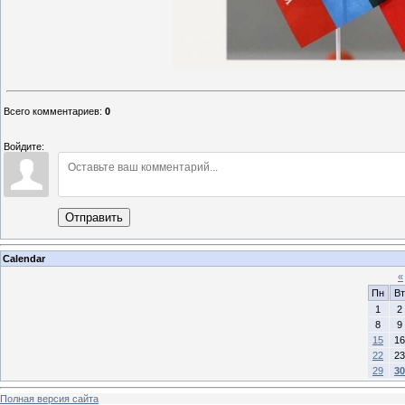
Всего комментариев
:
0
Войдите:
Отправить
Calendar
«
Пн
Вт
1
2
8
9
15
16
22
23
29
30
Полная версия сайта