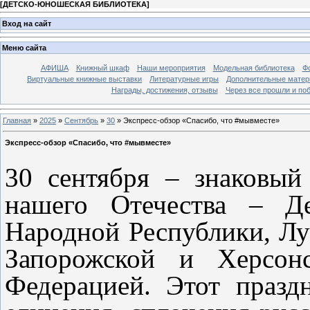
[
ДЕТСКО-ЮНОШЕСКАЯ БИБЛИОТЕКА
]
Вход на сайт
Меню сайта
АФИША
Книжный шкаф
Наши мероприятия
Модельная библиотека
Фо
Виртуальные книжные выставки
Литературные игры
Дополнительные мате
Награды, достижения, отзывы
Через все прошли и по
Главная
»
2025
»
Сентябрь
»
30
» Экспресс-обзор «Спасибо, что #мывместе»
Экспресс-обзор «Спасибо, что #мывместе»
30 сентября – знаковый
нашего Отечества – Де
Народной Республики, Лу
Запорожской и Херсонс
Федерацией. Этот празд