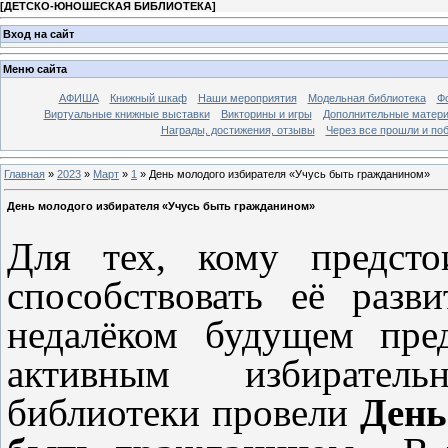
[
ДЕТСКО-ЮНОШЕСКАЯ БИБЛИОТЕКА
]
Вход на сайт
Меню сайта
АФИША
Книжный шкаф
Наши мероприятия
Модельная библиотека
Фо
Виртуальные книжные выставки
Викторины и игры
Дополнительные матер
Награды, достижения, отзывы
Через все прошли и по
Главная
»
2023
»
Март
»
1
» День молодого избирателя «Учусь быть гражданином»
День молодого избирателя «Учусь быть гражданином»
Для тех, кому предсто
способствовать её раз
недалёком будущем пред
активным избирател
библиотеки провели
День