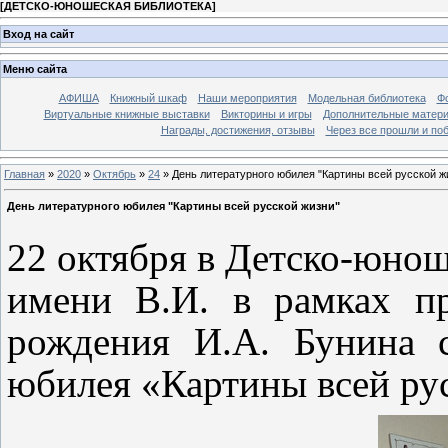
[
ДЕТСКО-ЮНОШЕСКАЯ БИБЛИОТЕКА
]
Вход на сайт
Меню сайта
АФИША
Книжный шкаф
Наши мероприятия
Модельная библиотека
Фо
Виртуальные книжные выставки
Викторины и игры
Дополнительные матер
Награды, достижения, отзывы
Через все прошли и по
Главная
»
2020
»
Октябрь
»
24
» День литературного юбилея "Картины всей русской ж
День литературного юбилея "Картины всей русской жизни"
22 октября в Детско-юно
имени В.И. в рамках пр
рождения И.А. Бунина с
юбилея «Картины всей ру