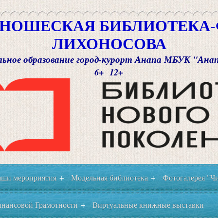
НОШЕСКАЯ БИБЛИОТЕКА-Ф
ЛИХОНОСОВА
ьное образование город-курорт Анапа МБУК "Ана
6+ 12+
ши мероприятия
Модельная библиотека
Фотогалерея "Чи
+
+
нансовой Грамотности
Виртуальные книжные выставки
+