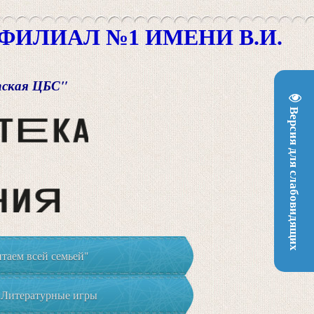
ИЛИАЛ №1 ИМЕНИ В.И.
пская ЦБС"
Версия для слабовидящих
таем всей семьей"
Литературные игры