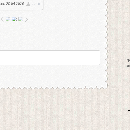
ено
20.04.2026
admin
1280x960
/ 127.7Kb
Ф
ч