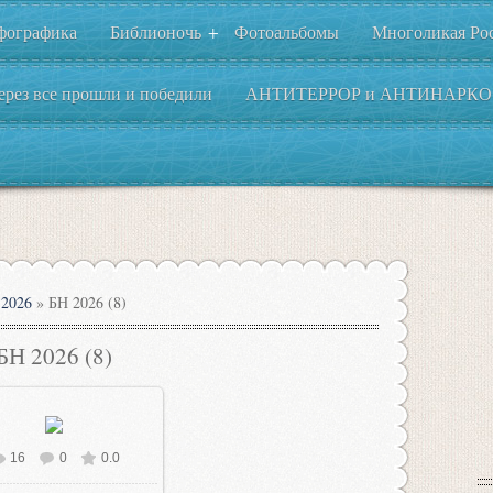
фографика
Библионочь
Фотоальбомы
Многоликая Ро
+
ерез все прошли и победили
АНТИТЕРРОР и АНТИНАРКО
2026
» БН 2026 (8)
БН 2026 (8)
16
0
0.0
В реальном размере