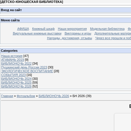
[
ДЕТСКО-ЮНОШЕСКАЯ БИБЛИОТЕКА
]
Вход на сайт
Меню сайта
АФИША
Книжный шкаф
Наши мероприятия
Модельная библиотека
Фо
Виртуальные книжные выставки
Викторины и игры
Дополнительные матер
Награды, достижения, отзывы
Через все прошли и по
Categories
Наша история
[47]
АТАМАНЬ 2019
[9]
БИБЛИОНОЧЬ 2022
[34]
Пушкинский день России 2023
[30]
ЭКОЛОГИЧЕСКОЕ ВОСПИТАНИЕ
[28]
СОБЫТИЯ 2023
[16]
БИБЛИОНОЧЬ 2024
[30]
БИБЛИОНОЧЬ 2025
[59]
БИБЛИОНОЧЬ 2026
[52]
Главная
»
Фотоальбом
»
БИБЛИОНОЧЬ 2026
» БН 2026 (39)