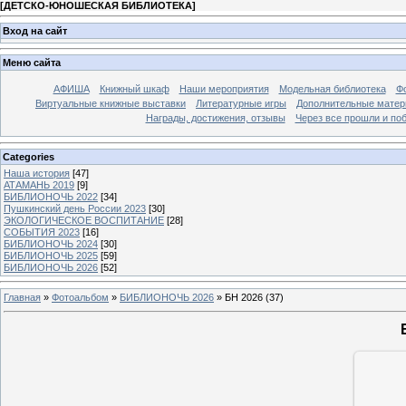
[
ДЕТСКО-ЮНОШЕСКАЯ БИБЛИОТЕКА
]
Вход на сайт
Меню сайта
АФИША
Книжный шкаф
Наши мероприятия
Модельная библиотека
Фо
Виртуальные книжные выставки
Литературные игры
Дополнительные мате
Награды, достижения, отзывы
Через все прошли и по
Categories
Наша история
[47]
АТАМАНЬ 2019
[9]
БИБЛИОНОЧЬ 2022
[34]
Пушкинский день России 2023
[30]
ЭКОЛОГИЧЕСКОЕ ВОСПИТАНИЕ
[28]
СОБЫТИЯ 2023
[16]
БИБЛИОНОЧЬ 2024
[30]
БИБЛИОНОЧЬ 2025
[59]
БИБЛИОНОЧЬ 2026
[52]
Главная
»
Фотоальбом
»
БИБЛИОНОЧЬ 2026
» БН 2026 (37)