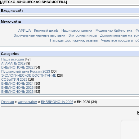
[
ДЕТСКО-ЮНОШЕСКАЯ БИБЛИОТЕКА
]
Вход на сайт
Меню сайта
АФИША
Книжный шкаф
Наши мероприятия
Модельная библиотека
Фо
Виртуальные книжные выставки
Викторины и игры
Дополнительные матер
Награды, достижения, отзывы
Через все прошли и по
Categories
Наша история
[47]
АТАМАНЬ 2019
[9]
БИБЛИОНОЧЬ 2022
[34]
Пушкинский день России 2023
[30]
ЭКОЛОГИЧЕСКОЕ ВОСПИТАНИЕ
[28]
СОБЫТИЯ 2023
[16]
БИБЛИОНОЧЬ 2024
[30]
БИБЛИОНОЧЬ 2025
[59]
БИБЛИОНОЧЬ 2026
[52]
Главная
»
Фотоальбом
»
БИБЛИОНОЧЬ 2026
» БН 2026 (34)