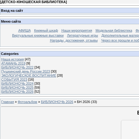
[
ДЕТСКО-ЮНОШЕСКАЯ БИБЛИОТЕКА
]
Вход на сайт
Меню сайта
АФИША
Книжный шкаф
Наши мероприятия
Модельная библиотека
Фо
Виртуальные книжные выставки
Литературные игры
Дополнительные мате
Награды, достижения, отзывы
Через все прошли и по
Categories
Наша история
[47]
АТАМАНЬ 2019
[9]
БИБЛИОНОЧЬ 2022
[34]
Пушкинский день России 2023
[30]
ЭКОЛОГИЧЕСКОЕ ВОСПИТАНИЕ
[28]
СОБЫТИЯ 2023
[16]
БИБЛИОНОЧЬ 2024
[30]
БИБЛИОНОЧЬ 2025
[59]
БИБЛИОНОЧЬ 2026
[52]
Главная
»
Фотоальбом
»
БИБЛИОНОЧЬ 2026
» БН 2026 (33)