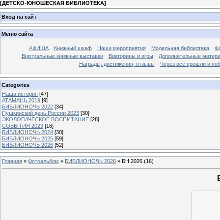
[
ДЕТСКО-ЮНОШЕСКАЯ БИБЛИОТЕКА
]
Вход на сайт
Меню сайта
АФИША
Книжный шкаф
Наши мероприятия
Модельная библиотека
Фо
Виртуальные книжные выставки
Викторины и игры
Дополнительные матер
Награды, достижения, отзывы
Через все прошли и по
Categories
Наша история
[47]
АТАМАНЬ 2019
[9]
БИБЛИОНОЧЬ 2022
[34]
Пушкинский день России 2023
[30]
ЭКОЛОГИЧЕСКОЕ ВОСПИТАНИЕ
[28]
СОБЫТИЯ 2023
[16]
БИБЛИОНОЧЬ 2024
[30]
БИБЛИОНОЧЬ 2025
[59]
БИБЛИОНОЧЬ 2026
[52]
Главная
»
Фотоальбом
»
БИБЛИОНОЧЬ 2026
» БН 2026 (16)