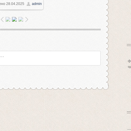
ено
28.04.2025
admin
1000x750
/ 145.5Kb
Ф
ч