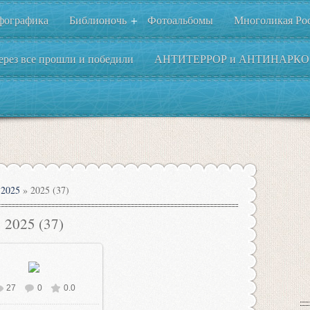
фографика
Библионочь
Фотоальбомы
Многоликая Ро
+
ерез все прошли и победили
АНТИТЕРРОР и АНТИНАРКО
2025
» 2025 (37)
2025 (37)
27
0
0.0
В реальном размере