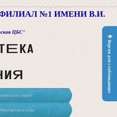
ИЛИАЛ №1 ИМЕНИ В.И.
пская ЦБС"
Версия для слабовидящих
таем всей семьей"
Викторины и игры