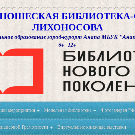
НОШЕСКАЯ БИБЛИОТЕКА-Ф
ЛИХОНОСОВА
ьное образование город-курорт Анапа МБУК "Ана
6+ 12+
ши мероприятия
Модельная библиотека
Фотогалерея "Чи
+
+
нансовой Грамотности
Виртуальные книжные выставки
+