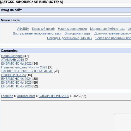
[
ДЕТСКО-ЮНОШЕСКАЯ БИБЛИОТЕКА
]
Вход на сайт
Меню сайта
АФИША
Книжный шкаф
Наши мероприятия
Модельная библиотека
Фо
Виртуальные книжные выставки
Викторины и игры
Дополнительные матер
Награды, достижения, отзывы
Через все прошли и по
Categories
Наша история
[47]
АТАМАНЬ 2019
[9]
БИБЛИОНОЧЬ 2022
[34]
Пушкинский день России 2023
[30]
ЭКОЛОГИЧЕСКОЕ ВОСПИТАНИЕ
[28]
СОБЫТИЯ 2023
[16]
БИБЛИОНОЧЬ 2024
[30]
БИБЛИОНОЧЬ 2025
[59]
БИБЛИОНОЧЬ 2026
[52]
Главная
»
Фотоальбом
»
БИБЛИОНОЧЬ 2025
» 2025 (32)