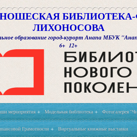
НОШЕСКАЯ БИБЛИОТЕКА-Ф
ЛИХОНОСОВА
ьное образование город-курорт Анапа МБУК "Ана
6+ 12+
ши мероприятия
Модельная библиотека
Фотогалерея "Чи
+
+
нансовой Грамотности
Виртуальные книжные выставки
+