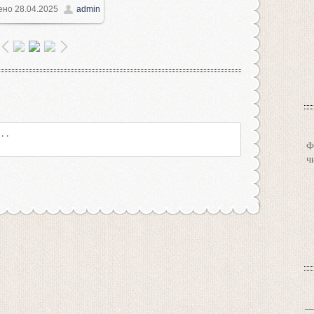
ено
28.04.2025
admin
1000x750
/ 168.3Kb
Ф
ч