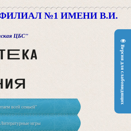
ИЛИАЛ №1 ИМЕНИ В.И.
пская ЦБС"
Версия для слабовидящих
таем всей семьей"
Литературные игры