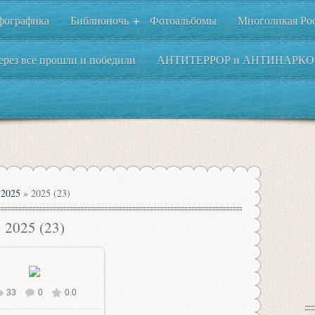
фографика
Библионочь
Фотоальбомы
Многоликая Ро
+
ерез все прошли и победили
АНТИТЕРРОР и АНТИНАРКО
2025
» 2025 (23)
2025 (23)
33
0
0.0
В реальном размере