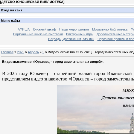
[
ДЕТСКО-ЮНОШЕСКАЯ БИБЛИОТЕКА
]
Вход на сайт
Меню сайта
АФИША
Книжный шкаф
Наши мероприятия
Модельная библиотека
Фо
Виртуальные книжные выставки
Викторины и игры
Дополнительные матер
Награды, достижения, отзывы
Через все прошли и по
Главная
»
2025
»
Апрель
»
5
» Видеознакомство «Юрьевец – город замечательных лю
Видеознакомство «Юрьевец – город замечательных людей».
В 2025 году Юрьевец – старейший малый город Ивановской об
представляем видео знакомство «Юрьевец – город замечательн