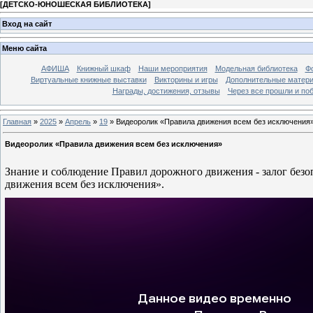
[
ДЕТСКО-ЮНОШЕСКАЯ БИБЛИОТЕКА
]
Вход на сайт
Меню сайта
АФИША
Книжный шкаф
Наши мероприятия
Модельная библиотека
Фо
Виртуальные книжные выставки
Викторины и игры
Дополнительные матер
Награды, достижения, отзывы
Через все прошли и по
Главная
»
2025
»
Апрель
»
19
» Видеоролик «Правила движения всем без исключения
Видеоролик «Правила движения всем без исключения»
Знание и соблюдение Правил дорожного движения - залог без
движения всем без исключения».