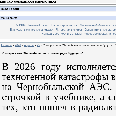
[
ДЕТСКО-ЮНОШЕСКАЯ БИБЛИОТЕКА
]
Вход на сайт
Меню сайта
АФИША
Книжный шкаф
Наши мероприятия
Модельная библиотека
Фо
Виртуальные книжные выставки
Литературные игры
Дополнительные мате
Награды, достижения, отзывы
Через все прошли и по
Главная
»
2026
»
Апрель
»
25
» Урок-реквием "Чернобыль: мы помним ради будущего
Урок-реквием "Чернобыль: мы помним ради будущего"
В 2026 году исполняет
техногенной катастрофы в
на Чернобыльской АЭС. 
строчкой в учебнике, а 
тех, кто пошел в радиоак